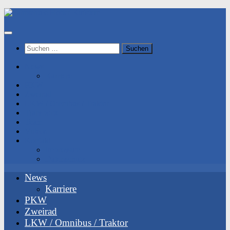
Unter
dem
Inhalt
Suchen
nach:
News
Karriere
PKW
Zweirad
LKW / Omnibus / Traktor
Transporte
Team
Videos
Kontakt
Impressum
Datenschutz
News
Karriere
PKW
Zweirad
LKW / Omnibus / Traktor