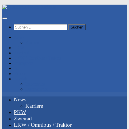
Unter
dem
Inhalt
Suchen
nach:
News
Karriere
PKW
Zweirad
LKW / Omnibus / Traktor
Transporte
Team
Videos
Kontakt
Impressum
Datenschutz
News
Karriere
PKW
Zweirad
LKW / Omnibus / Traktor